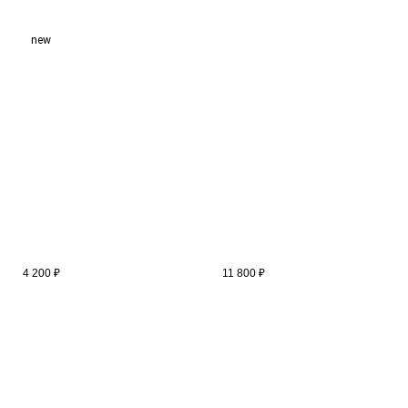
new
4 200
₽
11 800
₽