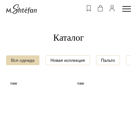
Каталог
Вся одежда
Новая коллекция
Пальто
Дж
new
new