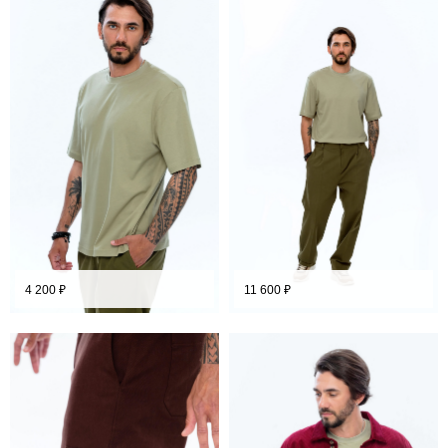
4 200
₽
11 600
₽