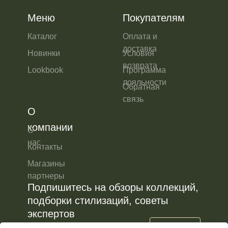
Меню
Покупателям
Каталог
Оплата и
доставка
Новинки
Условия
возврата
Lookbook
Программа
лояльности
Обратная
связь
О
компании
О
нас
Контакты
Магазины
партнеры
Подпишитесь на обзоры коллекций,
подборки стилизаций, советы
экспертов
Подписаться