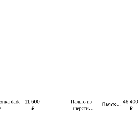
опка dark
Пальто из
11 600
46 400
Пальто
e
шерсти
₽
₽
укороченное
укороченное
с втачным
dark brown
рукавом