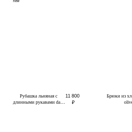
new
Рубашка льняная с
Брюки из хл
11 800
длинными рукавами dark
oliv
₽
chocolate