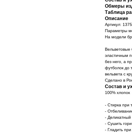
Обмеры из
Таблица р
Описание
Артикул: 137
Параметры мо
На модели бр
Вельветовые 
эластичным по
без него, а п
футболок до 
вельвета с к
Сделано в Ро
Состав и у
100% хлопок
- Стирка при
- Отбеливани
- Деликатный
- Сушить гор
- Гладить пр