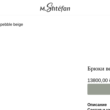
pebble beige
Брюки ве
13800,00
Описание
Состав и у