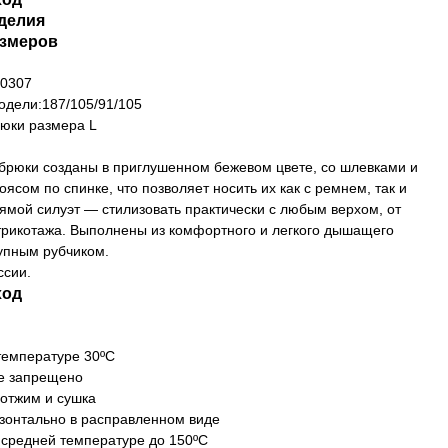
делия
азмеров
50307
дели:187/105/91/105
юки размера L
брюки созданы в приглушенном бежевом цвете, со шлевками и
ясом по спинке, что позволяет носить их как с ремнем, так и
рямой силуэт — стилизовать практически с любым верхом, от
трикотажа. Выполнены из комфортного и легкого дышащего
рупным рубчиком.
ссии.
ход
 температуре 30ºC
е запрещено
 отжим и сушка
изонтально в расправленном виде
и средней температуре до 150ºC