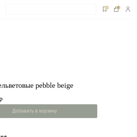
0
льветовые pebble beige
₽
Добавить в корзину
ход