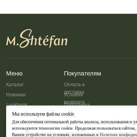
Меню
Покупателям
Каталог
Оплата и
доставка
Новинки
Условия
возврата
Lookbook
Программа
лояльности
Мы используем файлы cookie
Обратная
Для обеспечения оптимальной работы анализа, использования и ул
связь
используются технологии cookie. Продолжая пользоваться сайтом,
Вашем устройстве на условиях, изложенных в
Политике конфиден