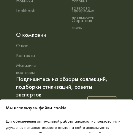
Новинки
Условия
возврата
Lookbook
Программа
лояльности
Обратная
связь
О компании
О нас
Контакты
Магазины
партнеры
Подпишитесь на обзоры коллекций,
подборки стилизаций, советы
экспертов
Подписаться
Мы используем файлы cookie
Оформляя подписку вы соглашаетесь с
публичной офертой
и
Для обеспечения оптимальной работы анализа, использования и
политикой обработки персональных данных
улучшения пользовательского опыта на сайте используются
ВКонтакте
Телеграм