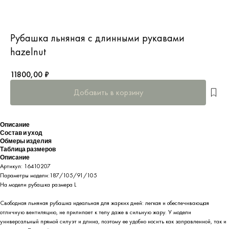
Рубашка льняная с длинными рукавами
hazelnut
11800,00
₽
Добавить в корзину
Описание
Состав и уход
Обмеры изделия
Таблица размеров
Описание
Артикул: 16410207
Параметры модели:187/105/91/105
На модели рубашка размера L
Свободная льняная рубашка идеальная для жарких дней: легкая и обеспечивающая
отличную вентиляцию, не прилипает к телу даже в сильную жару. У модели
универсальный прямой силуэт и длина, поэтому ее удобно носить как заправленной, так и